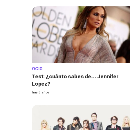
OCIO
Test: ¿cuánto sabes de... Jennifer
Lopez?
hay 8 años