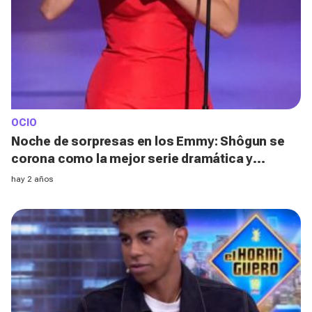
OCIO
Noche de sorpresas en los Emmy: Shôgun se
corona como la mejor serie dramática y
Jeremy Allen White triunfa con The Bear
hay 2 años