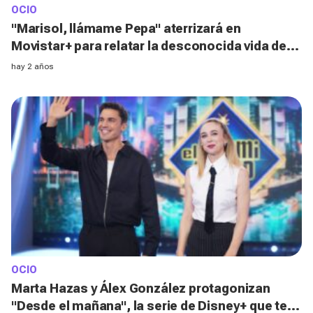
OCIO
"Marisol, llámame Pepa" aterrizará en
Movistar+ para relatar la desconocida vida de
Pepa Flores: fecha y estreno
hay 2 años
OCIO
Marta Hazas y Álex González protagonizan
"Desde el mañana", la serie de Disney+ que te