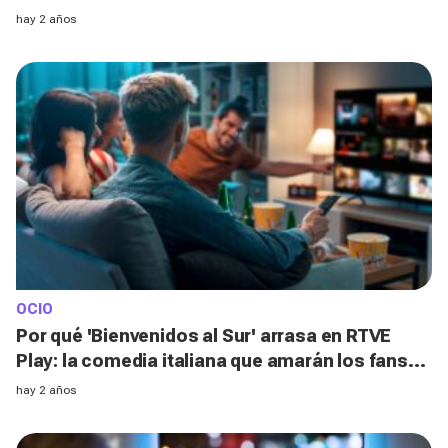
enganchará desde el primer día
hay 2 años
OCIO
Por qué 'Bienvenidos al Sur' arrasa en RTVE
Play: la comedia italiana que amarán los fans
de '8 apellidos vascos'
hay 2 años