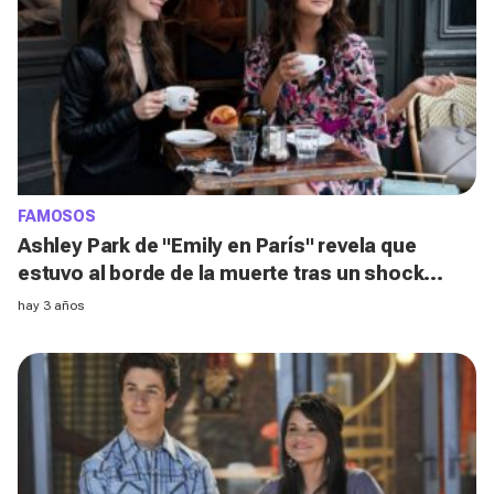
FAMOSOS
Ashley Park de "Emily en París" revela que
estuvo al borde de la muerte tras un shock
séptico
hay 3 años