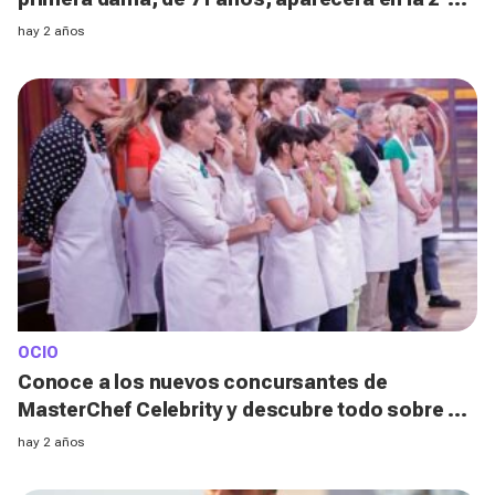
parte de la cuarta temporada
hay 2 años
OCIO
Conoce a los nuevos concursantes de
MasterChef Celebrity y descubre todo sobre el
primer expulsado
hay 2 años