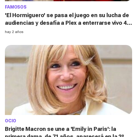
FAMOSOS
'El Hormiguero' se pasa el juego en su lucha de
audiencias y desafía a Plex a enterrarse vivo 48
horas, ¿lo logrará?
hay 2 años
OCIO
Brigitte Macron se une a 'Emily in Paris': la
primera dama, de 71 años, aparecerá en la 2ª