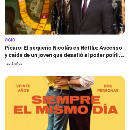
OCIO
Pícaro: El pequeño Nicolás en Netflix: Ascenso
y caída de un joven que desafió al poder político
español
hay 2 años