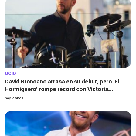
OCIO
David Broncano arrasa en su debut, pero 'El
Hormiguero' rompe récord con Victoria
Federica y hunde a 'Babylon Show'
hay 2 años