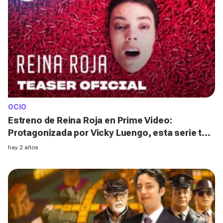
OCIO
Estreno de Reina Roja en Prime Video:
Protagonizada por Vicky Luengo, esta serie te
atrapará desde el primer minuto
hay 2 años