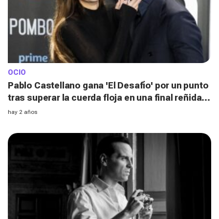
OCIO
Pablo Castellano gana 'El Desafío' por un punto
tras superar la cuerda floja en una final reñida
contra Adrián Lastra
hay 2 años