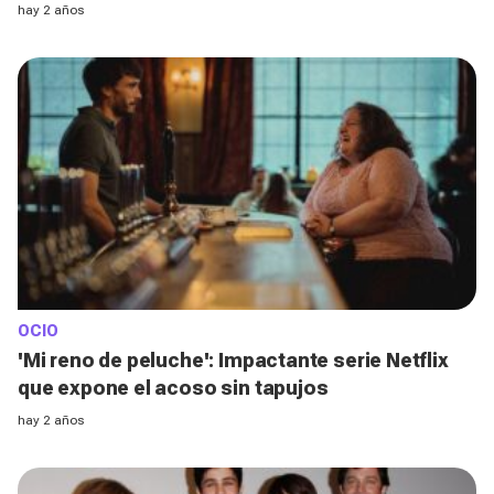
se podrá ver en España
hay 2 años
OCIO
'Mi reno de peluche': Impactante serie Netflix
que expone el acoso sin tapujos
hay 2 años