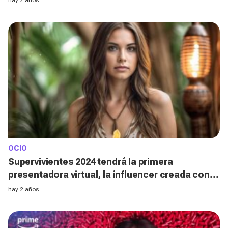
OCIO
Supervivientes 2024 tendrá la primera
presentadora virtual, la influencer creada con
IA llamada Alba Renai
hay 2 años