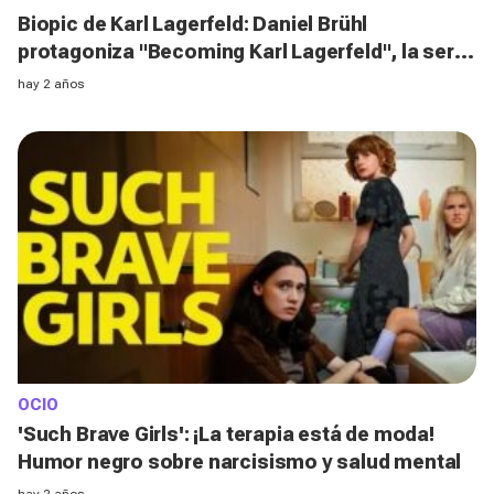
Biopic de Karl Lagerfeld: Daniel Brühl
protagoniza "Becoming Karl Lagerfeld", la serie
se podrá ver en Disney+
hay 2 años
OCIO
'Such Brave Girls': ¡La terapia está de moda!
Humor negro sobre narcisismo y salud mental
hay 2 años