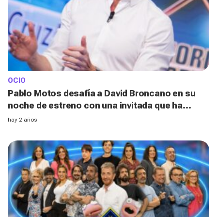
OCIO
Pablo Motos desafía a David Broncano en su
noche de estreno con una invitada que ha
dejado a todos sin palabras
hay 2 años