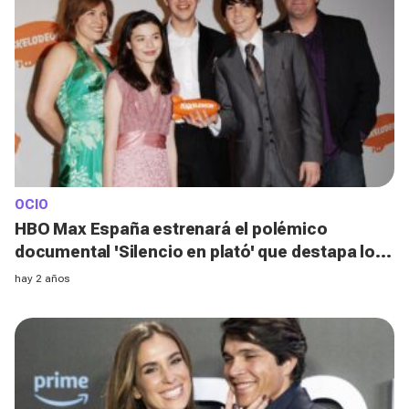
OCIO
HBO Max España estrenará el polémico
documental 'Silencio en plató' que destapa los
abusos sexuales en Nickelodeon
hay 2 años