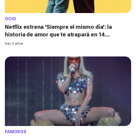
OCIO
Netflix estrena 'Siempre el mismo día': la
historia de amor que te atrapará en 14
episodios (y no podrás olvidar)
hay 2 años
FAMOSOS