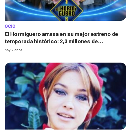
OCIO
El Hormiguero arrasa en su mejor estreno de
temporada histórico: 2,3 millones de
espectadores y un 21% de share
hay 2 años