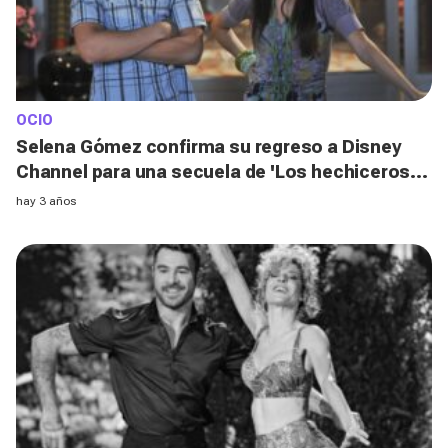
OCIO
Selena Gómez confirma su regreso a Disney
Channel para una secuela de 'Los hechiceros
de Waverly Place'
hay 3 años