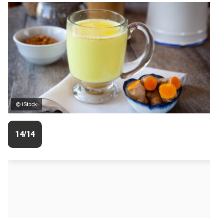
© iStock
14/14