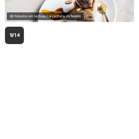
© Helados sin lactosa La Lechera de Nestlé
9/14