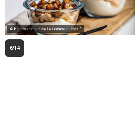
© Helados sin lactosa La Lechera de Nestlé
6/14