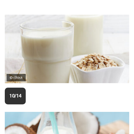
© iStock
10/14