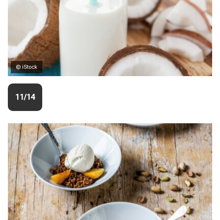
© iStock
11/14