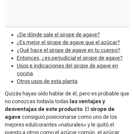
¿De dónde sale el sirope de agave?
¿Es mejor el sirope de agave que el azúcar?
¿Qué hace el sirope de agave en tu cuerpo?
Entonces, ¿es perjudicial el sirope de agave?
Usos e indicaciones del sirope de agave en
cocina
Otros usos de esta planta
Quizás hayas oído hablar de él, pero es probable que
no conozcas todavía todas
las ventajas y
desventajas de este producto
. El
sirope de
agave
consiguió posicionarse como uno de los
mejores edulcorantes «naturales» y le quitó el
puesto a otros como el azúcar común, el azúcar