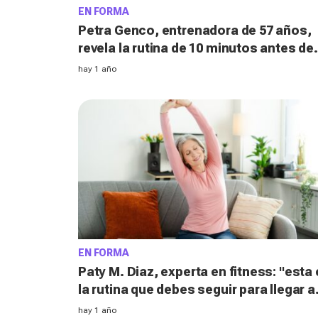
EN FORMA
Petra Genco, entrenadora de 57 años,
revela la rutina de 10 minutos antes de
desayunar para quemar grasa abdomin
hay 1 año
EN FORMA
Paty M. Diaz, experta en fitness: "esta
la rutina que debes seguir para llegar a
los 80 con buena movilidad"
hay 1 año