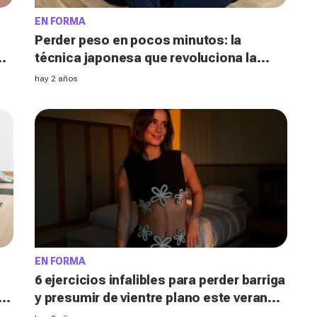
EN FORMA
Perder peso en pocos minutos: la
técnica japonesa que revoluciona la
quema de grasa
hay 2 años
EN FORMA
6 ejercicios infalibles para perder barriga
s
y presumir de vientre plano este verano
(¡en solo 10 minutos al día!)