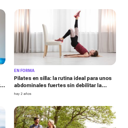
EN FORMA
Pilates en silla: la rutina ideal para unos
ra
abdominales fuertes sin debilitar la
espalda y la zona lumbar
hay 2 años