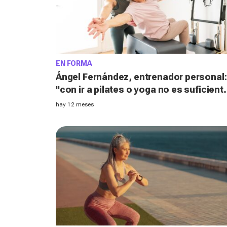
EN FORMA
Ángel Fernández, entrenador personal:
"con ir a pilates o yoga no es suficient
necesitas hacer una cosa más"
hay 12 meses