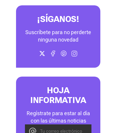
¡SÍGANOS!
Suscríbete para no perderte
ninguna novedad
HOJA
INFORMATIVA
Regístrate para estar al día
con las últimas noticias