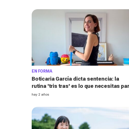
EN FORMA
Boticaria García dicta sentencia: la
rutina 'tris tras' es lo que necesitas pa
tonificar tu cuerpo después de los 40
hay 2 años