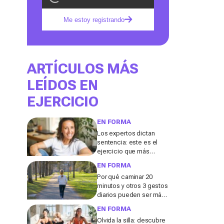
Me estoy registrando
ARTÍCULOS MÁS
LEÍDOS EN
EJERCICIO
EN FORMA
Los expertos dictan
sentencia: este es el
ejercicio que más
recomiendan para
EN FORMA
mimar tu corazón y la
Por qué caminar 20
circulación
minutos y otros 3 gestos
diarios pueden ser más
significativos a partir de
EN FORMA
los 50, según los
Olvida la silla: descubre
expertos