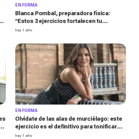
EN FORMA
Blanca Pombal, preparadora física:
"Estos 3 ejercicios fortalecen tu
al
abdomen y definen cintura en solo 5
hay 1 año
minutos al día"
EN FORMA
 es
Olvídate de las alas de murciélago: este
ejercicio es el definitivo para tonificar
brazos a partir de los 40
hay 1 año