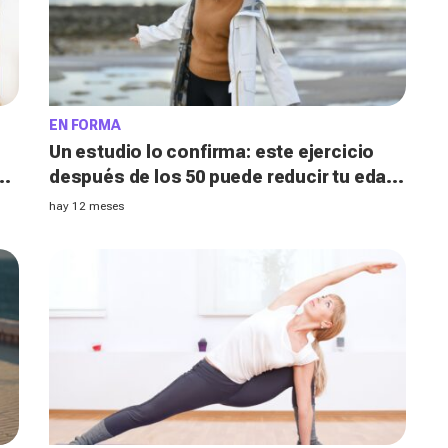
EN FORMA
Un estudio lo confirma: este ejercicio
e,
después de los 50 puede reducir tu edad
biológica en 16 años (y es fácil)
hay 12 meses