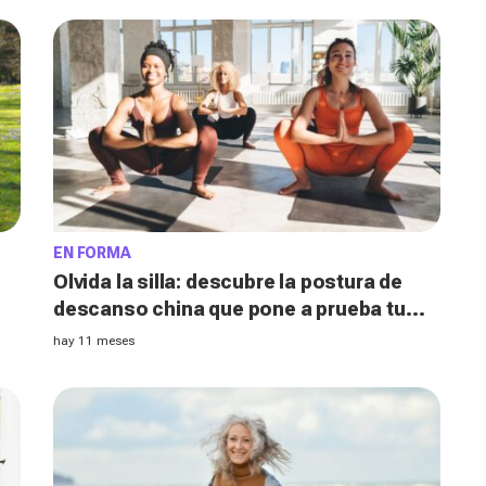
EN FORMA
Olvida la silla: descubre la postura de
descanso china que pone a prueba tu
flexibilidad y que casi nadie logra
hay 11 meses
dominar