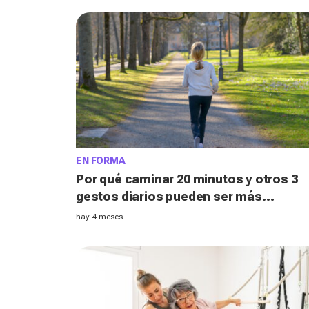
EN FORMA
Por qué caminar 20 minutos y otros 3
gestos diarios pueden ser más
significativos a partir de los 50, según
hay 4 meses
los expertos