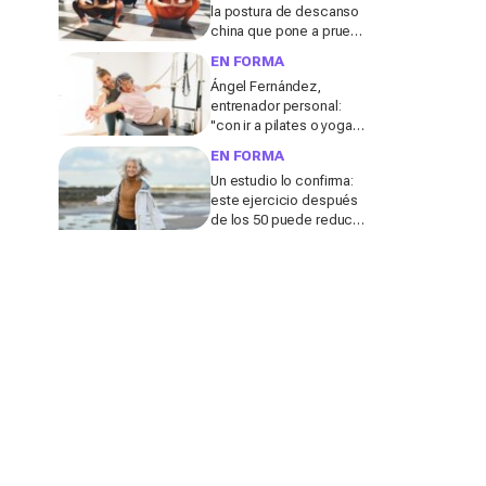
la postura de descanso
china que pone a prueba
tu flexibilidad y que casi
EN FORMA
nadie logra dominar
Ángel Fernández,
entrenador personal:
"con ir a pilates o yoga
no es suficiente,
EN FORMA
necesitas hacer una
Un estudio lo confirma:
cosa más"
este ejercicio después
de los 50 puede reducir
tu edad biológica en 16
años (y es fácil)