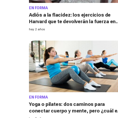
EN FORMA
Adiós a la flacidez: los ejercicios de
Harvard que te devolverán la fuerza en
los brazos a partir de los 50
hay 2 años
EN FORMA
Yoga o pilates: dos caminos para
conectar cuerpo y mente, pero ¿cuál e
el ideal para ti?