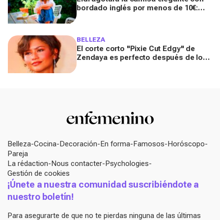
bordado inglés por menos de 10€:
respira lujo silencioso y es ideal para
verano
BELLEZA
El corte corto "Pixie Cut Edgy" de
Zendaya es perfecto después de los
50 para el verano de 2026, según una
peluquera
Belleza
Cocina
Decoración
En forma
Famosos
Horóscopo
Pareja
La rédaction
Nous contacter
Psychologies
Gestión de cookies
¡Únete a nuestra comunidad suscribiéndote a
nuestro boletín!
Para asegurarte de que no te pierdas ninguna de las últimas