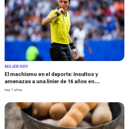
MUJER HOY
El machismo en el deporte: insultos y
amenazas a una linier de 16 años en
Fuerteventura
hay 7 años