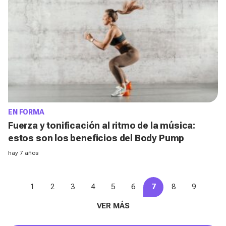
EN FORMA
Fuerza y tonificación al ritmo de la música:
estos son los beneficios del Body Pump
hay 7 años
1
2
3
4
5
6
7
8
9
VER MÁS