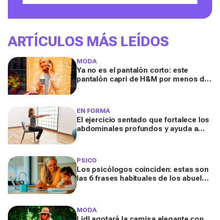
ARTÍCULOS MÁS LEÍDOS
MODA
Ya no es el pantalón corto: este
pantalón capri de H&M por menos de
20 euros es el aliado perfecto para ir
cómoda y con estilo en verano
EN FORMA
El ejercicio sentado que fortalece los
abdominales profundos y ayuda a
mejorar la digestión
PSICO
Los psicólogos coinciden: estas son
las 6 frases habituales de los abuelos
que conviene evitar
MODA
Lidl agotará la camisa elegante con