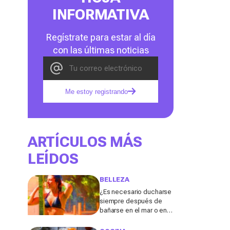
INFORMATIVA
Regístrate para estar al día
con las últimas noticias
Me estoy registrando
ARTÍCULOS MÁS
LEÍDOS
BELLEZA
¿Es necesario ducharse
siempre después de
bañarse en el mar o en la
piscina? Un especialista
lo explica