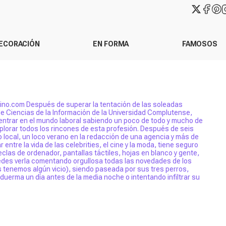
ECORACIÓN
EN FORMA
FAMOSOS
ino.com Después de superar la tentación de las soleadas
 de Ciencias de la Información de la Universidad Complutense,
entrar en el mundo laboral sabiendo un poco de todo y mucho de
plorar todos los rincones de esta profesión. Después de seis
 local, un loco verano en la redacción de una agencia y más de
entre la vida de las celebrities, el cine y la moda, tiene seguro
eclas de ordenador, pantallas táctiles, hojas en blanco y gente,
des verla comentando orgullosa todas las novedades de los
s tenemos algún vicio), siendo paseada por sus tres perros,
duerma un día antes de la media noche o intentando infiltrar su