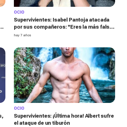
OCIO
Supervivientes: Isabel Pantoja atacada
de
por sus compañeros: ''Eres la más falsa
de España''
hay 7 años
OCIO
s,
Supervivientes: ¡Última hora! Albert sufre
el ataque de un tiburón