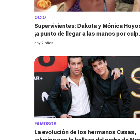
OCIO
Supervivientes: Dakota y Mónica Hoyo
¡a punto de llegar a las manos por culp
de la Pantoja!
hay 7 años
FAMOSOS
La evolución de los hermanos Casas,
¡alucina con la belleza del padre de Ma