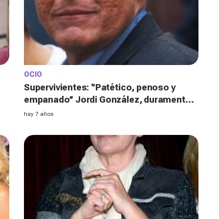
OCIO
Supervivientes: ‘’Patético, penoso y
empanado’’ Jordi González, duramente
criticado por presentar en pijama
hay 7 años