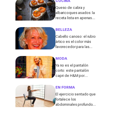
COCINA
Queso de cabra y
albaricoques asados: la
receta lista en apenas
unos minutos para un
aperitivo sabroso y
BELLEZA
fresquito en verano
Cabello canoso: el rubio
ártico es el color más
favorecedor para las
melenas entrecanas,
según una experta
MODA
Ya no es el pantalón
corto: este pantalón
capri de H&M por
menos de 20 euros es el
aliado perfecto para ir
EN FORMA
cómoda y con estilo en
El ejercicio sentado que
verano
fortalece los
abdominales profundos
y ayuda a mejorar la
digestión