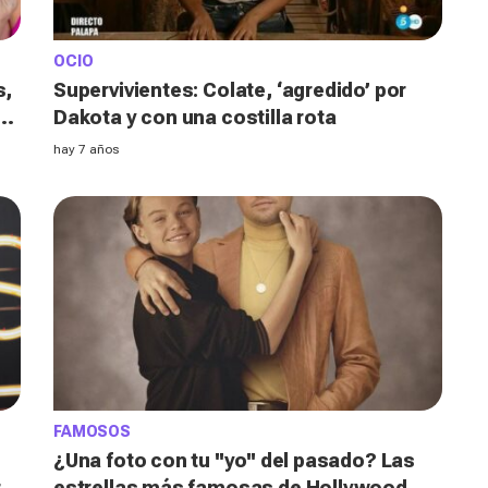
OCIO
s,
Supervivientes: Colate, ‘agredido’ por
a
Dakota y con una costilla rota
hay 7 años
FAMOSOS
¿Una foto con tu ''yo'' del pasado? Las
rio
estrellas más famosas de Hollywood