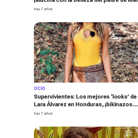
Casas!
hay 7 años
OCIO
Supervivientes: Los mejores ‘looks’ de
Lara Álvarez en Honduras, ¡bikinazos
para triunfar este verano!
hay 7 años