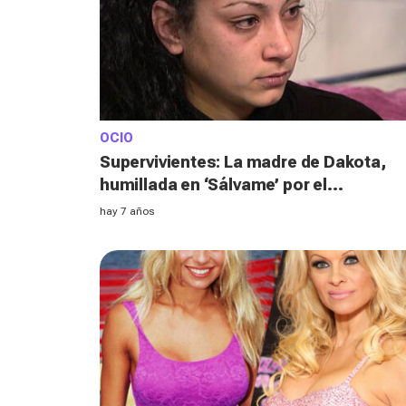
OCIO
Supervivientes: La madre de Dakota,
humillada en ‘Sálvame’ por el
comportamiento de su hija
hay 7 años