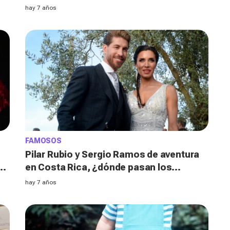
hay 7 años
FAMOSOS
Pilar Rubio y Sergio Ramos de aventura
en Costa Rica, ¿dónde pasan los
famosos su 'luna de miel'?
hay 7 años