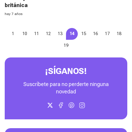
británica
hay 7 años
1
10
11
12
13
14
15
16
17
18
19
¡SÍGANOS!
Suscríbete para no perderte ninguna
novedad