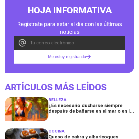
HOJA INFORMATIVA
Regístrate para estar al día con las últimas
noticias
Me estoy registrando
ARTÍCULOS MÁS LEÍDOS
BELLEZA
¿Es necesario ducharse siempre
después de bañarse en el mar o en la
piscina? Un especialista lo explica
COCINA
Queso de cabra y albaricoques