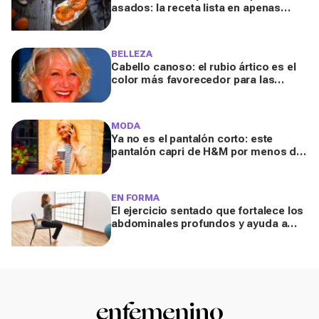
asados: la receta lista en apenas
unos minutos para un aperitivo
sabroso y fresquito en verano
BELLEZA
Cabello canoso: el rubio ártico es el
color más favorecedor para las
melenas entrecanas, según una
experta
MODA
Ya no es el pantalón corto: este
pantalón capri de H&M por menos de
20 euros es el aliado perfecto para ir
cómoda y con estilo en verano
EN FORMA
El ejercicio sentado que fortalece los
abdominales profundos y ayuda a
mejorar la digestión