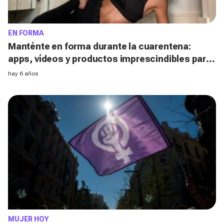
EN FORMA
Manténte en forma durante la cuarentena:
apps, vídeos y productos imprescindibles para
conseguirlo
hay 6 años
MUJER HOY