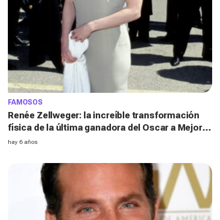
FAMOSOS
Renée Zellweger: la increíble transformación
física de la última ganadora del Oscar a Mejor
Actriz
hay 6 años