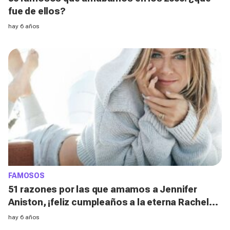
fue de ellos?
hay 6 años
FAMOSOS
51 razones por las que amamos a Jennifer
Aniston, ¡feliz cumpleaños a la eterna Rachel
Green!
hay 6 años