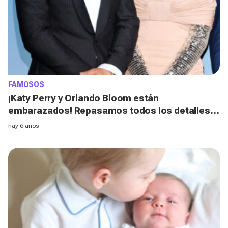
FAMOSOS
¡Katy Perry y Orlando Bloom están
embarazados! Repasamos todos los detalles
de su historia de amor
hay 6 años